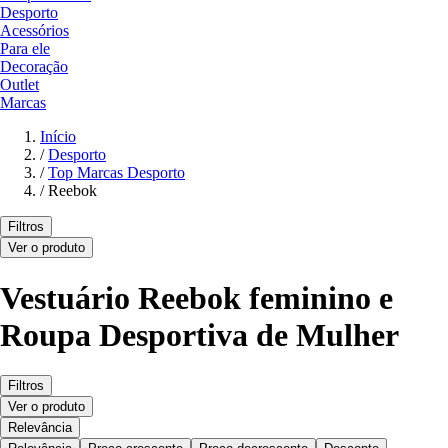
Desporto
Acessórios
Para ele
Decoração
Outlet
Marcas
Início
/
Desporto
/
Top Marcas Desporto
/
Reebok
Filtros
Ver o produto
Vestuário Reebok feminino e
Roupa Desportiva de Mulher
Filtros
Ver o produto
Relevância