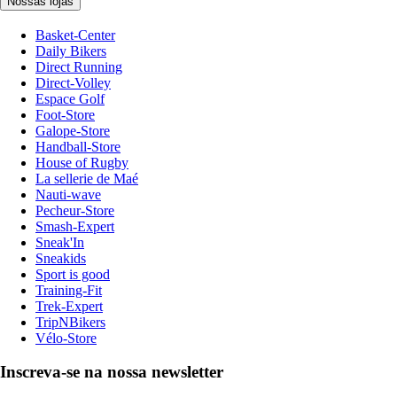
Nossas lojas
Basket-Center
Daily Bikers
Direct Running
Direct-Volley
Espace Golf
Foot-Store
Galope-Store
Handball-Store
House of Rugby
La sellerie de Maé
Nauti-wave
Pecheur-Store
Smash-Expert
Sneak'In
Sneakids
Sport is good
Training-Fit
Trek-Expert
TripNBikers
Vélo-Store
Inscreva-se na nossa newsletter