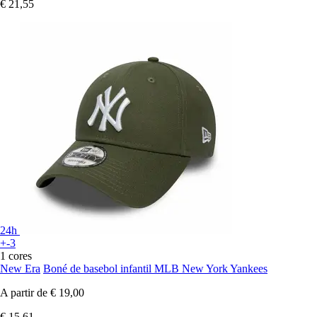
€ 21,55
24h
+-3
1 cores
New Era
Boné de basebol infantil MLB New York Yankees
A partir de
€ 19,00
€ 15,61