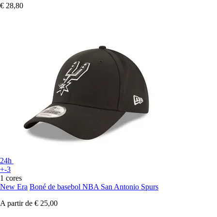
€ 28,80
24h
+-3
1 cores
New Era
Boné de basebol NBA San Antonio Spurs
A partir de
€ 25,00