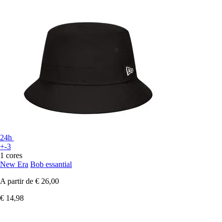
24h
+-3
1 cores
New Era
Bob essantial
A partir de
€ 26,00
€ 14,98