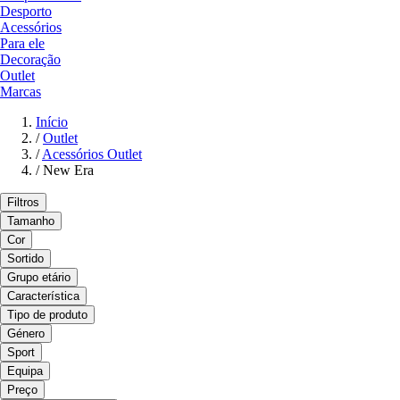
Desporto
Acessórios
Para ele
Decoração
Outlet
Marcas
Início
/
Outlet
/
Acessórios Outlet
/
New Era
Filtros
Tamanho
Cor
Sortido
Grupo etário
Característica
Tipo de produto
Género
Sport
Equipa
Preço