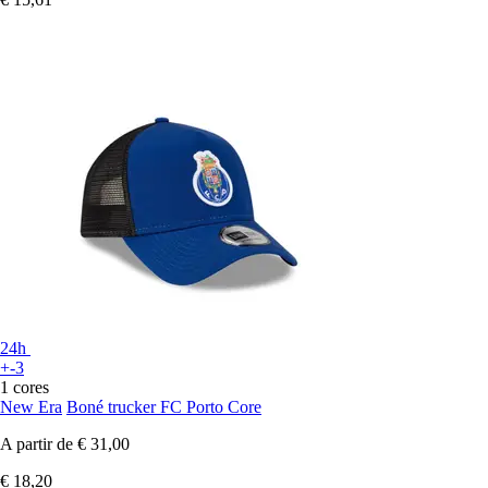
24h
+-3
1 cores
New Era
Boné trucker FC Porto Core
A partir de
€ 31,00
€ 18,20