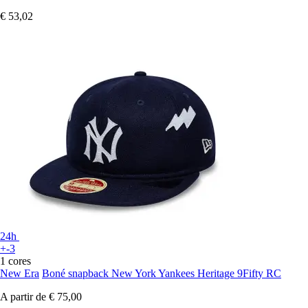
€ 53,02
24h
+-3
1 cores
New Era
Boné snapback New York Yankees Heritage 9Fifty RC
A partir de
€ 75,00