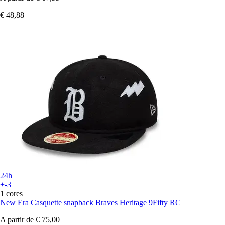
€ 48,88
24h
+-3
1 cores
New Era
Casquette snapback Braves Heritage 9Fifty RC
A partir de
€ 75,00