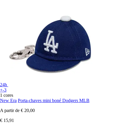
24h
+-3
1 cores
New Era
Porta-chaves mini boné Dodgers MLB
A partir de
€ 20,00
€ 15,91