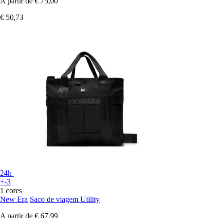
A partir de
€ 75,00
€ 50,73
24h
+-3
1 cores
New Era
Saco de viagem Utility
A partir de
€ 67,99