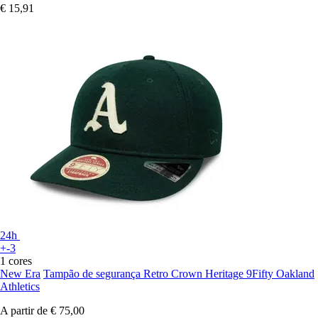
€ 15,91
24h
+-3
1 cores
New Era
Tampão de segurança Retro Crown Heritage 9Fifty Oakland
Athletics
A partir de
€ 75,00