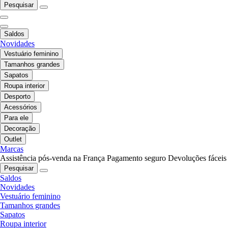
Pesquisar
Saldos
Novidades
Vestuário feminino
Tamanhos grandes
Sapatos
Roupa interior
Desporto
Acessórios
Para ele
Decoração
Outlet
Marcas
Assistência pós-venda na França
Pagamento seguro
Devoluções fáceis
Pesquisar
Saldos
Novidades
Vestuário feminino
Tamanhos grandes
Sapatos
Roupa interior