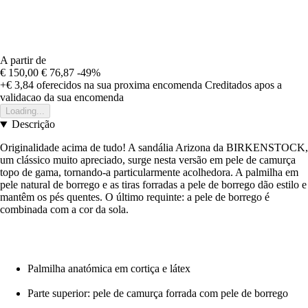
A partir de
€ 150,00
€ 76,87
-49%
+€ 3,84
oferecidos na sua proxima encomenda
Creditados apos a
validacao da sua encomenda
Loading...
Descrição
Originalidade acima de tudo! A sandália Arizona da BIRKENSTOCK,
um clássico muito apreciado, surge nesta versão em pele de camurça
topo de gama, tornando-a particularmente acolhedora. A palmilha em
pele natural de borrego e as tiras forradas a pele de borrego dão estilo e
mantêm os pés quentes. O último requinte: a pele de borrego é
combinada com a cor da sola.
Palmilha anatómica em cortiça e látex
Parte superior: pele de camurça forrada com pele de borrego