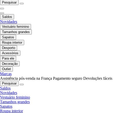
Pesquisar
Saldos
Novidades
Vestuário feminino
Tamanhos grandes
Sapatos
Roupa interior
Desporto
Acessórios
Para ele
Decoração
Outlet
Marcas
Assistência pós-venda na França
Pagamento seguro
Devoluções fáceis
Pesquisar
Saldos
Novidades
Vestuário feminino
Tamanhos grandes
Sapatos
Roupa interior