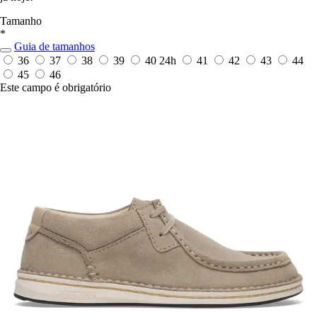
Tamanho
*
Guia de tamanhos
36
37
38
39
40
24h
41
42
43
44
45
46
Este campo é obrigatório