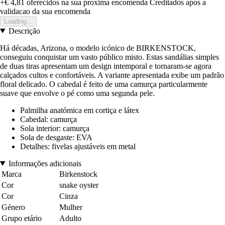
+€ 4,81
oferecidos na sua proxima encomenda
Creditados apos a
validacao da sua encomenda
Loading...
Descrição
Há décadas, Arizona, o modelo icónico de BIRKENSTOCK,
conseguiu conquistar um vasto público misto. Estas sandálias simples
de duas tiras apresentam um design intemporal e tornaram-se agora
calçados cultos e confortáveis. A variante apresentada exibe um padrão
floral delicado. O cabedal é feito de uma camurça particularmente
suave que envolve o pé como uma segunda pele.
Palmilha anatómica em cortiça e látex
Cabedal: camurça
Sola interior: camurça
Sola de desgaste: EVA
Detalhes: fivelas ajustáveis em metal
Informações adicionais
Marca
Birkenstock
Cor
snake oyster
Cor
Cinza
Género
Mulher
Grupo etário
Adulto