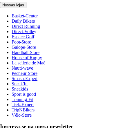
Nossas lojas
Basket-Center
Daily Bikers
Direct Running
Direct-Volley
Espace Golf
Foot-Store
Galope-Store
Handball-Store
House of Rugby
La sellerie de Maé
Nauti-wave
Pecheur-Store
Smash-Expert
Sneak'In
Sneakids
Sport is good
Training-Fit
Trek-Expert
TripNBikers
Vélo-Store
Inscreva-se na nossa newsletter