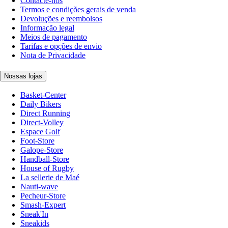
Contacte-nos
Termos e condições gerais de venda
Devoluções e reembolsos
Informação legal
Meios de pagamento
Tarifas e opções de envio
Nota de Privacidade
Nossas lojas
Basket-Center
Daily Bikers
Direct Running
Direct-Volley
Espace Golf
Foot-Store
Galope-Store
Handball-Store
House of Rugby
La sellerie de Maé
Nauti-wave
Pecheur-Store
Smash-Expert
Sneak'In
Sneakids