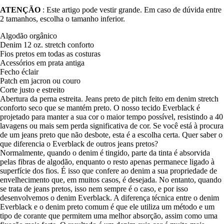
ATENÇÃO
: Este artigo pode vestir grande. Em caso de dúvida entre
2 tamanhos, escolha o tamanho inferior.
Algodão orgânico
Denim 12 oz. stretch conforto
Fios pretos em todas as costuras
Acessórios em prata antiga
Fecho éclair
Patch em jacron ou couro
Corte justo e estreito
Abertura da perna estreita. Jeans preto de pitch feito em denim stretch
conforto seco que se mantém preto. O nosso tecido Everblack é
projetado para manter a sua cor o maior tempo possível, resistindo a 40
lavagens ou mais sem perda significativa de cor. Se você está à procura
de um jeans preto que não desbote, esta é a escolha certa. Quer saber o
que diferencia o Everblack de outros jeans pretos?
Normalmente, quando o denim é tingido, parte da tinta é absorvida
pelas fibras de algodão, enquanto o resto apenas permanece ligado à
superfície dos fios. É isso que confere ao denim a sua propriedade de
envelhecimento que, em muitos casos, é desejada. No entanto, quando
se trata de jeans pretos, isso nem sempre é o caso, e por isso
desenvolvemos o denim Everblack. A diferença técnica entre o denim
Everblack e o denim preto comum é que ele utiliza um método e um
tipo de corante que permitem uma melhor absorção, assim como uma