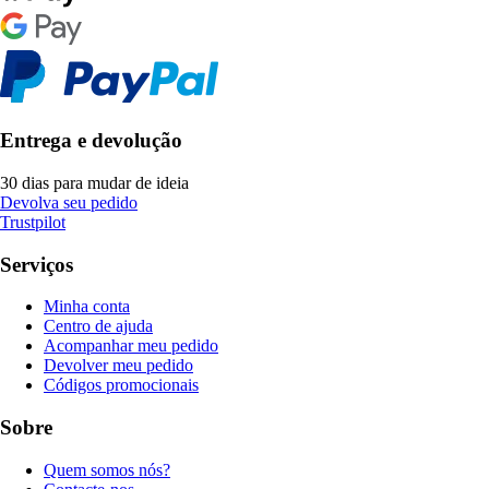
Entrega e devolução
30 dias para mudar de ideia
Devolva seu pedido
Trustpilot
Serviços
Minha conta
Centro de ajuda
Acompanhar meu pedido
Devolver meu pedido
Códigos promocionais
Sobre
Quem somos nós?