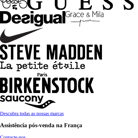
Descubra todas as nossas marcas
Assistência pós-venda na França
Contacte-nos