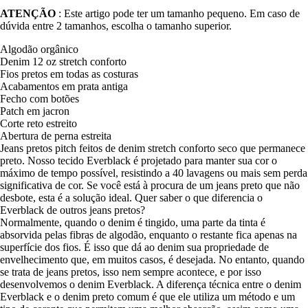
ATENÇÃO
: Este artigo pode ter um tamanho pequeno. Em caso de
dúvida entre 2 tamanhos, escolha o tamanho superior.
Algodão orgânico
Denim 12 oz stretch conforto
Fios pretos em todas as costuras
Acabamentos em prata antiga
Fecho com botões
Patch em jacron
Corte reto estreito
Abertura de perna estreita
Jeans pretos pitch feitos de denim stretch conforto seco que permanece
preto. Nosso tecido Everblack é projetado para manter sua cor o
máximo de tempo possível, resistindo a 40 lavagens ou mais sem perda
significativa de cor. Se você está à procura de um jeans preto que não
desbote, esta é a solução ideal. Quer saber o que diferencia o
Everblack de outros jeans pretos?
Normalmente, quando o denim é tingido, uma parte da tinta é
absorvida pelas fibras de algodão, enquanto o restante fica apenas na
superfície dos fios. É isso que dá ao denim sua propriedade de
envelhecimento que, em muitos casos, é desejada. No entanto, quando
se trata de jeans pretos, isso nem sempre acontece, e por isso
desenvolvemos o denim Everblack. A diferença técnica entre o denim
Everblack e o denim preto comum é que ele utiliza um método e um