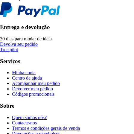
Entrega e devolução
30 dias para mudar de ideia
Devolva seu pedido
Trustpilot
Serviços
Minha conta
Centro de ajuda
Acompanhar meu pedido
Devolver meu pedido
Códigos promocionais
Sobre
Quem somos nós?
Contacte-nos
Termos e condições gerais de venda
Devoluções e reembolsos