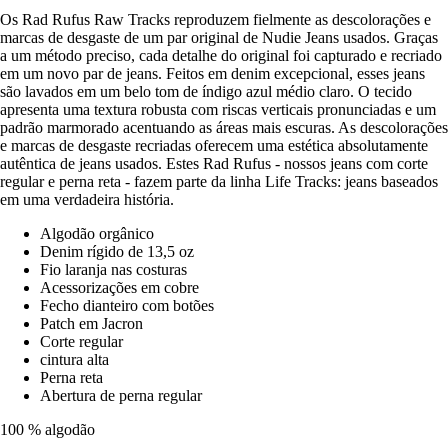
Os Rad Rufus Raw Tracks reproduzem fielmente as descolorações e
marcas de desgaste de um par original de Nudie Jeans usados. Graças
a um método preciso, cada detalhe do original foi capturado e recriado
em um novo par de jeans. Feitos em denim excepcional, esses jeans
são lavados em um belo tom de índigo azul médio claro. O tecido
apresenta uma textura robusta com riscas verticais pronunciadas e um
padrão marmorado acentuando as áreas mais escuras. As descolorações
e marcas de desgaste recriadas oferecem uma estética absolutamente
autêntica de jeans usados. Estes Rad Rufus - nossos jeans com corte
regular e perna reta - fazem parte da linha Life Tracks: jeans baseados
em uma verdadeira história.
Algodão orgânico
Denim rígido de 13,5 oz
Fio laranja nas costuras
Acessorizações em cobre
Fecho dianteiro com botões
Patch em Jacron
Corte regular
cintura alta
Perna reta
Abertura de perna regular
100 % algodão