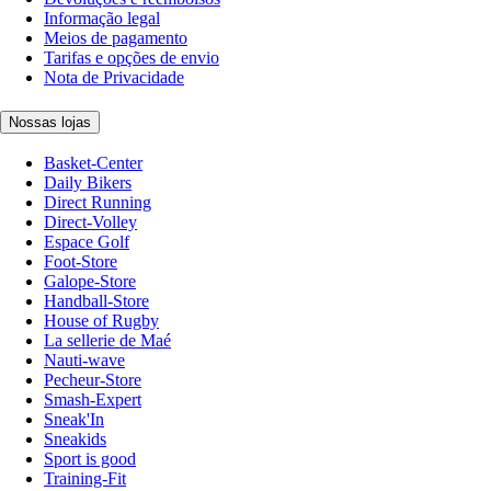
Informação legal
Meios de pagamento
Tarifas e opções de envio
Nota de Privacidade
Nossas lojas
Basket-Center
Daily Bikers
Direct Running
Direct-Volley
Espace Golf
Foot-Store
Galope-Store
Handball-Store
House of Rugby
La sellerie de Maé
Nauti-wave
Pecheur-Store
Smash-Expert
Sneak'In
Sneakids
Sport is good
Training-Fit