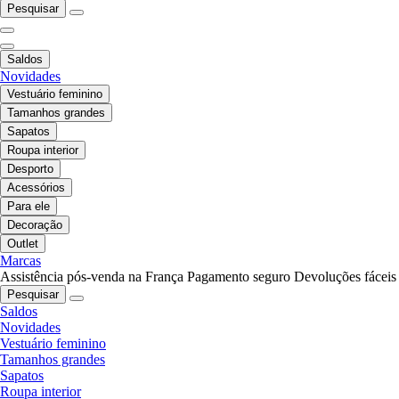
Pesquisar
Saldos
Novidades
Vestuário feminino
Tamanhos grandes
Sapatos
Roupa interior
Desporto
Acessórios
Para ele
Decoração
Outlet
Marcas
Assistência pós-venda na França
Pagamento seguro
Devoluções fáceis
Pesquisar
Saldos
Novidades
Vestuário feminino
Tamanhos grandes
Sapatos
Roupa interior