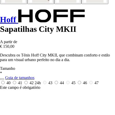
Hoff
Sapatilhas City MKII
A partir de
€ 150,00
Descubra os Ténis Hoff City MKII, que combinam conforto e estilo
para um visual urbano perfeito no dia a dia.
Tamanho
*
Guia de tamanhos
40
41
42
24h
43
44
45
46
47
Este campo é obrigatório