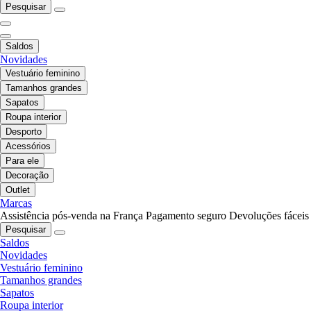
Pesquisar
Saldos
Novidades
Vestuário feminino
Tamanhos grandes
Sapatos
Roupa interior
Desporto
Acessórios
Para ele
Decoração
Outlet
Marcas
Assistência pós-venda na França
Pagamento seguro
Devoluções fáceis
Pesquisar
Saldos
Novidades
Vestuário feminino
Tamanhos grandes
Sapatos
Roupa interior