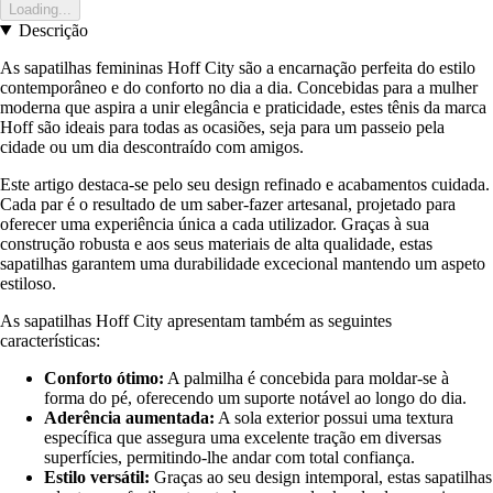
Loading...
Descrição
As sapatilhas femininas Hoff City são a encarnação perfeita do estilo
contemporâneo e do conforto no dia a dia. Concebidas para a mulher
moderna que aspira a unir elegância e praticidade, estes tênis da marca
Hoff são ideais para todas as ocasiões, seja para um passeio pela
cidade ou um dia descontraído com amigos.
Este artigo destaca-se pelo seu design refinado e acabamentos cuidada.
Cada par é o resultado de um saber-fazer artesanal, projetado para
oferecer uma experiência única a cada utilizador. Graças à sua
construção robusta e aos seus materiais de alta qualidade, estas
sapatilhas garantem uma durabilidade excecional mantendo um aspeto
estiloso.
As sapatilhas Hoff City apresentam também as seguintes
características:
Conforto ótimo:
A palmilha é concebida para moldar-se à
forma do pé, oferecendo um suporte notável ao longo do dia.
Aderência aumentada:
A sola exterior possui uma textura
específica que assegura uma excelente tração em diversas
superfícies, permitindo-lhe andar com total confiança.
Estilo versátil:
Graças ao seu design intemporal, estas sapatilhas