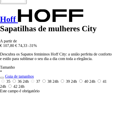
Hoff
Sapatilhas de mulheres City
A partir de
€ 107,80
€ 74,33
-31%
Descubra os Sapatos femininos Hoff City: a união perfeita de conforto
e estilo para sublimar o seu dia a dia com toda a elegância.
Tamanho
*
Guia de tamanhos
35
36
24h
37
38
24h
39
24h
40
24h
41
24h
42
24h
Este campo é obrigatório