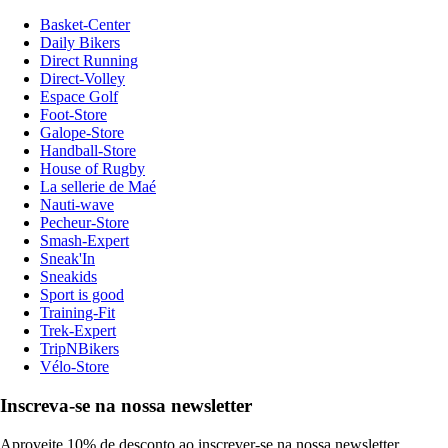
Basket-Center
Daily Bikers
Direct Running
Direct-Volley
Espace Golf
Foot-Store
Galope-Store
Handball-Store
House of Rugby
La sellerie de Maé
Nauti-wave
Pecheur-Store
Smash-Expert
Sneak'In
Sneakids
Sport is good
Training-Fit
Trek-Expert
TripNBikers
Vélo-Store
Inscreva-se na nossa newsletter
Aproveite 10% de desconto ao inscrever-se na nossa newsletter