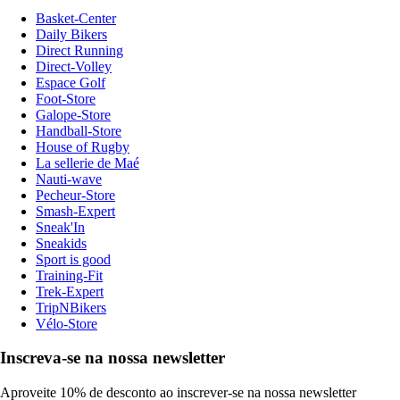
Basket-Center
Daily Bikers
Direct Running
Direct-Volley
Espace Golf
Foot-Store
Galope-Store
Handball-Store
House of Rugby
La sellerie de Maé
Nauti-wave
Pecheur-Store
Smash-Expert
Sneak'In
Sneakids
Sport is good
Training-Fit
Trek-Expert
TripNBikers
Vélo-Store
Inscreva-se na nossa newsletter
Aproveite 10% de desconto ao inscrever-se na nossa newsletter