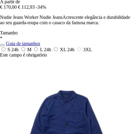
A partir de
€ 170,00
€ 112,93
-34%
Nudie Jeans Worker Nudie JeansAcrescente elegância e durabilidade
ao seu guarda-roupa com o casaco da famosa marca.
Tamanho
*
Guia de tamanhos
S
24h
M
L
24h
XL
24h
3XL
Este campo é obrigatório