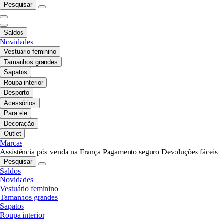
Pesquisar
Saldos
Novidades
Vestuário feminino
Tamanhos grandes
Sapatos
Roupa interior
Desporto
Acessórios
Para ele
Decoração
Outlet
Marcas
Assistência pós-venda na França
Pagamento seguro
Devoluções fáceis
Pesquisar
Saldos
Novidades
Vestuário feminino
Tamanhos grandes
Sapatos
Roupa interior