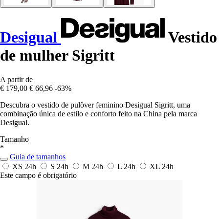
Desigual
Vestido
de mulher Sigritt
A partir de
€ 179,00
€ 66,96
-63%
Descubra o vestido de pulôver feminino Desigual Sigritt, uma
combinação única de estilo e conforto feito na China pela marca
Desigual.
Tamanho
*
Guia de tamanhos
XS
24h
S
24h
M
24h
L
24h
XL
24h
Este campo é obrigatório