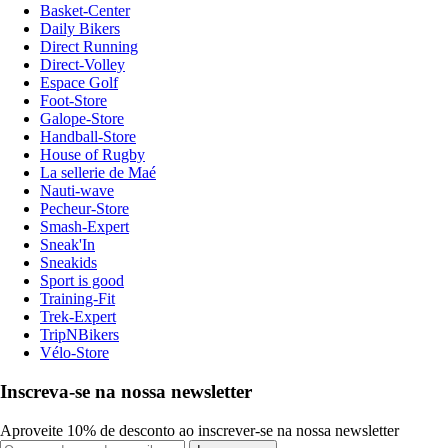
Basket-Center
Daily Bikers
Direct Running
Direct-Volley
Espace Golf
Foot-Store
Galope-Store
Handball-Store
House of Rugby
La sellerie de Maé
Nauti-wave
Pecheur-Store
Smash-Expert
Sneak'In
Sneakids
Sport is good
Training-Fit
Trek-Expert
TripNBikers
Vélo-Store
Inscreva-se na nossa newsletter
Aproveite 10% de desconto ao inscrever-se na nossa newsletter