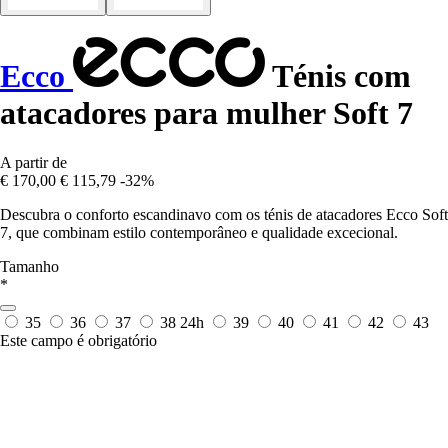
Ecco
Ténis com
atacadores para mulher Soft 7
A partir de
€ 170,00
€ 115,79
-32%
Descubra o conforto escandinavo com os ténis de atacadores Ecco Soft
7, que combinam estilo contemporâneo e qualidade excecional.
Tamanho
*
35
36
37
38
24h
39
40
41
42
43
Este campo é obrigatório