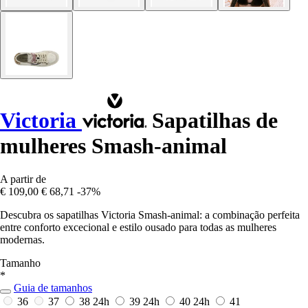
Victoria
Sapatilhas de
mulheres Smash-animal
A partir de
€ 109,00
€ 68,71
-37%
Descubra os sapatilhas Victoria Smash-animal: a combinação perfeita
entre conforto excecional e estilo ousado para todas as mulheres
modernas.
Tamanho
*
Guia de tamanhos
36
37
38
24h
39
24h
40
24h
41