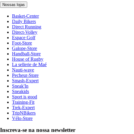
Nossas lojas
Basket-Center
Daily Bikers
Direct Running
Direct-Volley
Espace Golf
Foot-Store
Galope-Store
Handball-Store
House of Rugby
La sellerie de Maé
Nauti-wave
Pecheur-Store
Smash-Expert
Sneak'In
Sneakids
Sport is good
Training-Fit
Trek-Expert
TripNBikers
Vélo-Store
Inscreva-se na nossa newsletter