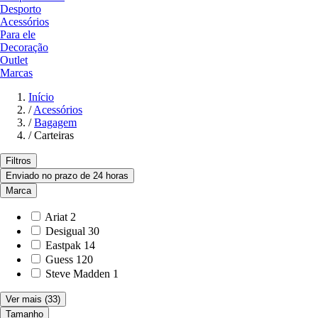
Desporto
Acessórios
Para ele
Decoração
Outlet
Marcas
Início
/
Acessórios
/
Bagagem
/
Carteiras
Filtros
Enviado no prazo de 24 horas
Marca
Ariat
2
Desigual
30
Eastpak
14
Guess
120
Steve Madden
1
Ver mais
(33)
Tamanho