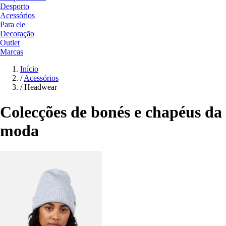
Desporto
Acessórios
Para ele
Decoração
Outlet
Marcas
Início
/
Acessórios
/
Headwear
Colecções de bonés e chapéus da
moda