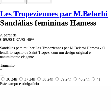
Les Tropeziennes par M.Belarbi
Sandálias femininas Hamess
A partir de
€ 69,90
€ 37,96
-46%
Sandálias para mulher Les Tropeziennes par M.Belarbi Hamess - O
lendário sapato de Saint-Tropez, com um design original e
naturalmente elegante.
Tamanho
*
36
24h
37
24h
38
24h
39
24h
40
24h
41
Este campo é obrigatório