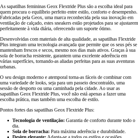
As sapatilhas femininas Geox Flextride Plus são a escolha ideal para
quem procura o equilíbrio perfeito entre estilo, conforto e desempenho.
Fabricadas pela Geox, uma marca reconhecida pela sua inovação em
ventilação de calçado, estes sneakers estão projetados para se ajustarem
perfeitamente à vida diária, oferecendo um suporte ótimo.
Desenvolvidas com materiais de alta qualidade, as sapatilhas Flextride
Plus integram uma tecnologia avançada que permite que os seus pés se
mantenham frescos e secos, mesmo nos dias mais ativos. Graças à sua
sola de borracha resistente, garantem uma excelente aderência em
várias superfícies, tornando-as aliadas perfeitas para as suas aventuras
urbanas.
O seu design moderno e atemporal torna-as fáceis de combinar com
uma variedade de looks, seja para um passeio descontraído, uma
sessão de desporto ou uma caminhada pela cidade. Ao usar as
sapatilhas Geox Flextride Plus, você não está apenas a fazer uma
escolha prática, mas também uma escolha de estilo.
Pontos fortes das sapatilhas Geox Flextride Plus:
Tecnologia de ventilação:
Garantia de conforto durante todo o
dia.
Sola de borracha:
Para máxima aderência e durabilidade.
Design elegante:
Adapta-se a todos os estilos e ocasiões.