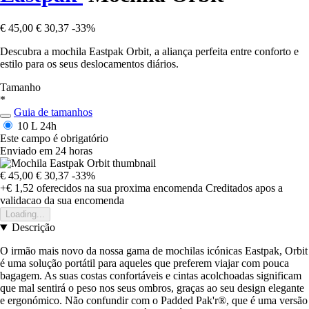
€ 45,00
€ 30,37
-33%
Descubra a mochila Eastpak Orbit, a aliança perfeita entre conforto e
estilo para os seus deslocamentos diários.
Tamanho
*
Guia de tamanhos
10 L
24h
Este campo é obrigatório
Enviado em 24 horas
€ 45,00
€ 30,37
-33%
+€ 1,52
oferecidos na sua proxima encomenda
Creditados apos a
validacao da sua encomenda
Loading...
Descrição
O irmão mais novo da nossa gama de mochilas icónicas Eastpak, Orbit
é uma solução portátil para aqueles que preferem viajar com pouca
bagagem. As suas costas confortáveis e cintas acolchoadas significam
que mal sentirá o peso nos seus ombros, graças ao seu design elegante
e ergonómico. Não confundir com o Padded Pak'r®, que é uma versão