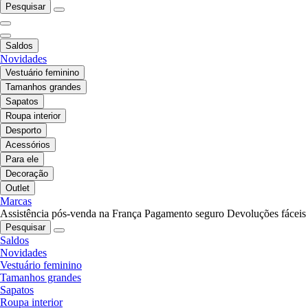
Pesquisar
Saldos
Novidades
Vestuário feminino
Tamanhos grandes
Sapatos
Roupa interior
Desporto
Acessórios
Para ele
Decoração
Outlet
Marcas
Assistência pós-venda na França
Pagamento seguro
Devoluções fáceis
Pesquisar
Saldos
Novidades
Vestuário feminino
Tamanhos grandes
Sapatos
Roupa interior