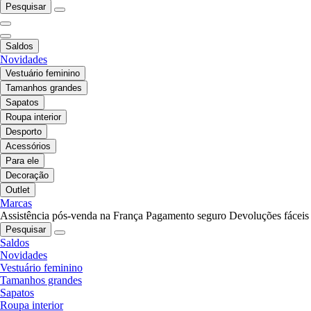
Pesquisar
Saldos
Novidades
Vestuário feminino
Tamanhos grandes
Sapatos
Roupa interior
Desporto
Acessórios
Para ele
Decoração
Outlet
Marcas
Assistência pós-venda na França
Pagamento seguro
Devoluções fáceis
Pesquisar
Saldos
Novidades
Vestuário feminino
Tamanhos grandes
Sapatos
Roupa interior