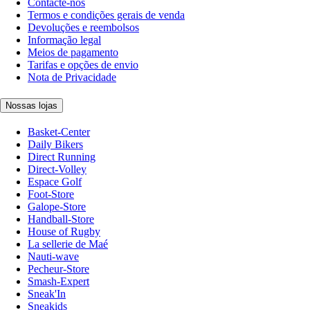
Contacte-nos
Termos e condições gerais de venda
Devoluções e reembolsos
Informação legal
Meios de pagamento
Tarifas e opções de envio
Nota de Privacidade
Nossas lojas
Basket-Center
Daily Bikers
Direct Running
Direct-Volley
Espace Golf
Foot-Store
Galope-Store
Handball-Store
House of Rugby
La sellerie de Maé
Nauti-wave
Pecheur-Store
Smash-Expert
Sneak'In
Sneakids