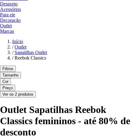
Desporto
Acessórios
Para ele
Decoração
Outlet
Marcas
Início
/
Outlet
/
Sapatilhas Outlet
/
Reebok Classics
Filtros
Tamanho
Cor
Preço
Ver os 2 produtos
Outlet Sapatilhas Reebok
Classics femininos - até 80% de
desconto