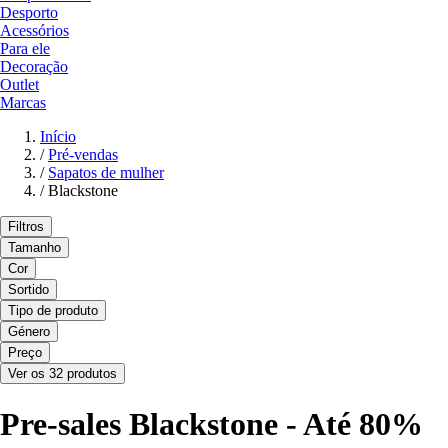
Desporto
Acessórios
Para ele
Decoração
Outlet
Marcas
Início
/
Pré-vendas
/
Sapatos de mulher
/
Blackstone
Filtros
Tamanho
Cor
Sortido
Tipo de produto
Género
Preço
Ver os 32 produtos
Pre-sales Blackstone - Até 80%