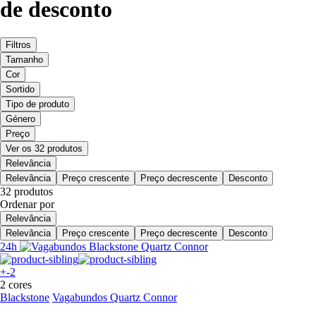
de desconto
Filtros
Tamanho
Cor
Sortido
Tipo de produto
Género
Preço
Ver os 32 produtos
Relevância
Relevância
Preço crescente
Preço decrescente
Desconto
32 produtos
Ordenar por
Relevância
Relevância
Preço crescente
Preço decrescente
Desconto
24h
+-2
2 cores
Blackstone
Vagabundos Quartz Connor