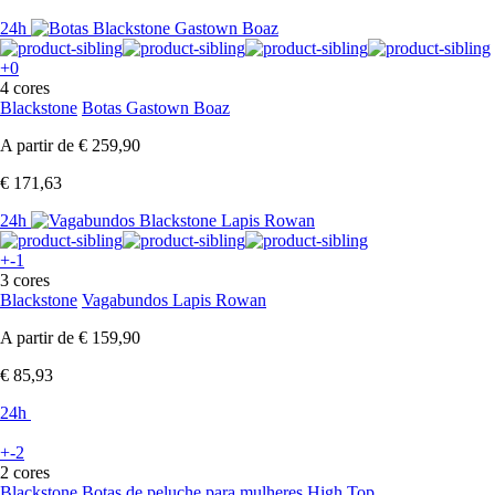
24h
+0
4 cores
Blackstone
Botas Gastown Boaz
A partir de
€ 259,90
€ 171,63
24h
+-1
3 cores
Blackstone
Vagabundos Lapis Rowan
A partir de
€ 159,90
€ 85,93
24h
+-2
2 cores
Blackstone
Botas de peluche para mulheres High Top