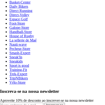
Basket-Center
Daily Bikers
Direct Running
Direct-Volley
Espace Golf
Foot-Store
Galope-Store
Handball-Store
House of Rugby
La sellerie de Maé
Nauti-wave
Pecheur-Store
Smash-Expert
Sneak'In
Sneakids
Sport is good
Training-Fit
Trek-Expert
TripNBikers
Vélo-Store
Inscreva-se na nossa newsletter
Aproveite 10% de desconto ao inscrever-se na nossa newsletter