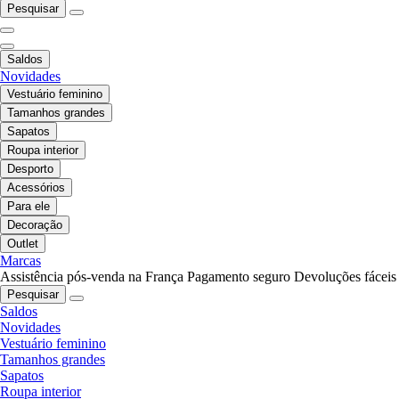
Pesquisar
Saldos
Novidades
Vestuário feminino
Tamanhos grandes
Sapatos
Roupa interior
Desporto
Acessórios
Para ele
Decoração
Outlet
Marcas
Assistência pós-venda na França
Pagamento seguro
Devoluções fáceis
Pesquisar
Saldos
Novidades
Vestuário feminino
Tamanhos grandes
Sapatos
Roupa interior