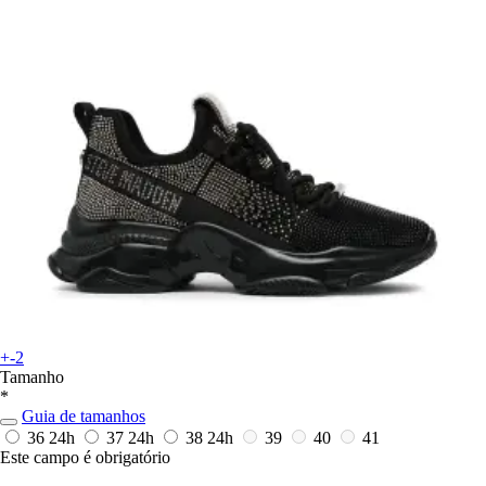
+-2
Tamanho
*
Guia de tamanhos
36
24h
37
24h
38
24h
39
40
41
Este campo é obrigatório