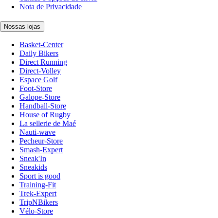
Nota de Privacidade
Nossas lojas
Basket-Center
Daily Bikers
Direct Running
Direct-Volley
Espace Golf
Foot-Store
Galope-Store
Handball-Store
House of Rugby
La sellerie de Maé
Nauti-wave
Pecheur-Store
Smash-Expert
Sneak'In
Sneakids
Sport is good
Training-Fit
Trek-Expert
TripNBikers
Vélo-Store