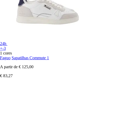
24h
+-3
1 cores
Faguo
Sapatilhas Commute 1
A partir de
€ 125,00
€ 83,27