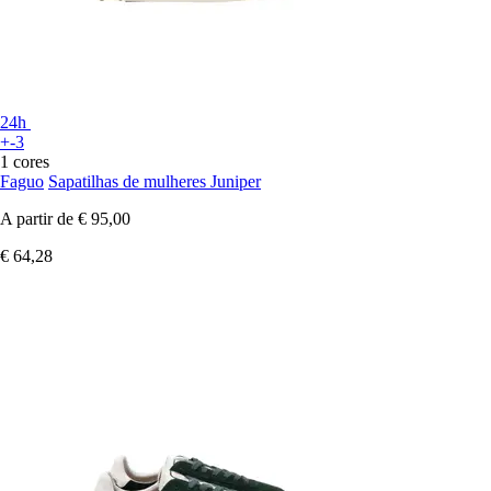
24h
+-3
1 cores
Faguo
Sapatilhas de mulheres Juniper
A partir de
€ 95,00
€ 64,28