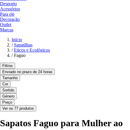
Desporto
Acessórios
Para ele
Decoração
Outlet
Marcas
Início
/
Sapatilhas
/
Eticos e Ecológicos
/
Faguo
Filtros
Enviado no prazo de 24 horas
Tamanho
Cor
Sortido
Género
Preço
Ver os 77 produtos
Sapatos Faguo para Mulher ao