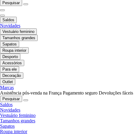
Pesquisar
Saldos
Novidades
Vestuário feminino
Tamanhos grandes
Sapatos
Roupa interior
Desporto
Acessórios
Para ele
Decoração
Outlet
Marcas
Assistência pós-venda na França
Pagamento seguro
Devoluções fáceis
Pesquisar
Saldos
Novidades
Vestuário feminino
Tamanhos grandes
Sapatos
Roupa interior