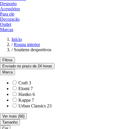
Desporto
Acessórios
Para ele
Decoração
Outlet
Marcas
Início
/
Roupa interior
/
Soutiens desportivos
Filtros
Enviado no prazo de 24 horas
Marca
Craft
3
Elomi
7
Hastko
6
Kappa
7
Urban Classics
23
Ver mais
(66)
Tamanho
Cor