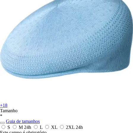
+18
Tamanho
*
Guia de tamanhos
S
M
24h
L
XL
2XL
24h
Este campo é obrigatório