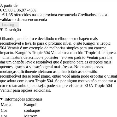
A partir de
€ 65,00
€ 36,97
-43%
+€ 1,85
oferecidos na sua proxima encomenda
Creditados apos a
validacao da sua encomenda
Loading...
Descrição
Olhando para dentro e decidindo melhorar seu chapéu mais
reconhecível e levá-lo para o próximo nível, o site Kangol 's Tropic
504 Ventair é um exemplo de melhorias simples para um enorme
impacto. Kangol 's Tropic 504 Ventair usa o tecido 'Tropic' da empresa
- uma mistura de acrílico e poliéster - e o seu padrão Ventair para lhe
dar um chapéu leve e respirável que é perfeito para as estações mais
quentes, graças à sensação geral mais fresca. No entanto, essas
mudanças dificilmente afetaram as linhas icônicas e o estilo
reconhecível desse boné plano, então você ainda pode esportar o visual
que adora com o seu Tropic 504. Se por algum motivo não encontrar a
cor e o tamanho que deseja, pode sempre visitar os EUA Tropic 504
Ventair para opções adicionais.
Informações adicionais
Marca
Kangol
Cor
conhaque
Cor
Marrom