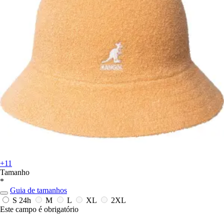
+11
Tamanho
*
Guia de tamanhos
S
24h
M
L
XL
2XL
Este campo é obrigatório