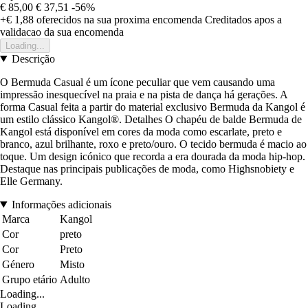
€ 85,00
€ 37,51
-56%
+€ 1,88
oferecidos na sua proxima encomenda
Creditados apos a
validacao da sua encomenda
Loading...
Descrição
O Bermuda Casual é um ícone peculiar que vem causando uma
impressão inesquecível na praia e na pista de dança há gerações. A
forma Casual feita a partir do material exclusivo Bermuda da Kangol é
um estilo clássico Kangol®. Detalhes O chapéu de balde Bermuda de
Kangol está disponível em cores da moda como escarlate, preto e
branco, azul brilhante, roxo e preto/ouro. O tecido bermuda é macio ao
toque. Um design icónico que recorda a era dourada da moda hip-hop.
Destaque nas principais publicações de moda, como Highsnobiety e
Elle Germany.
Informações adicionais
Marca
Kangol
Cor
preto
Cor
Preto
Género
Misto
Grupo etário
Adulto
Loading...
Loading...