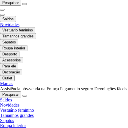
Pesquisar
Saldos
Novidades
Vestuário feminino
Tamanhos grandes
Sapatos
Roupa interior
Desporto
Acessórios
Para ele
Decoração
Outlet
Marcas
Assistência pós-venda na França
Pagamento seguro
Devoluções fáceis
Pesquisar
Saldos
Novidades
Vestuário feminino
Tamanhos grandes
Sapatos
Roupa interior