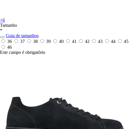
+6
Tamanho
*
Guia de tamanhos
36
37
38
39
40
41
42
43
44
45
46
Este campo é obrigatório