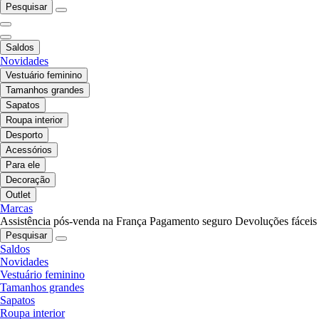
Pesquisar
Saldos
Novidades
Vestuário feminino
Tamanhos grandes
Sapatos
Roupa interior
Desporto
Acessórios
Para ele
Decoração
Outlet
Marcas
Assistência pós-venda na França
Pagamento seguro
Devoluções fáceis
Pesquisar
Saldos
Novidades
Vestuário feminino
Tamanhos grandes
Sapatos
Roupa interior