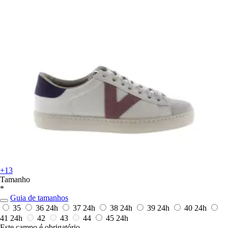
+13
Tamanho
*
Guia de tamanhos
35
36
24h
37
24h
38
24h
39
24h
40
24h
41
24h
42
43
44
45
24h
Este campo é obrigatório