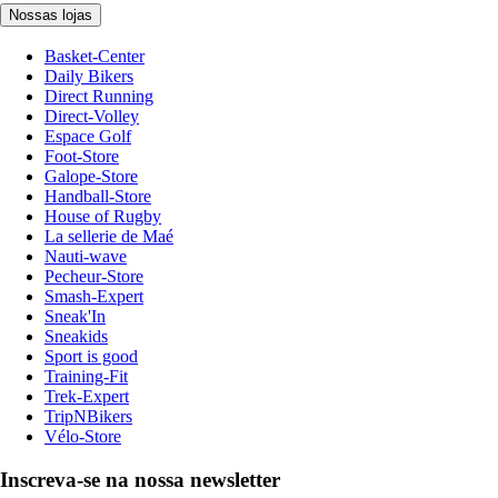
Nossas lojas
Basket-Center
Daily Bikers
Direct Running
Direct-Volley
Espace Golf
Foot-Store
Galope-Store
Handball-Store
House of Rugby
La sellerie de Maé
Nauti-wave
Pecheur-Store
Smash-Expert
Sneak'In
Sneakids
Sport is good
Training-Fit
Trek-Expert
TripNBikers
Vélo-Store
Inscreva-se na nossa newsletter