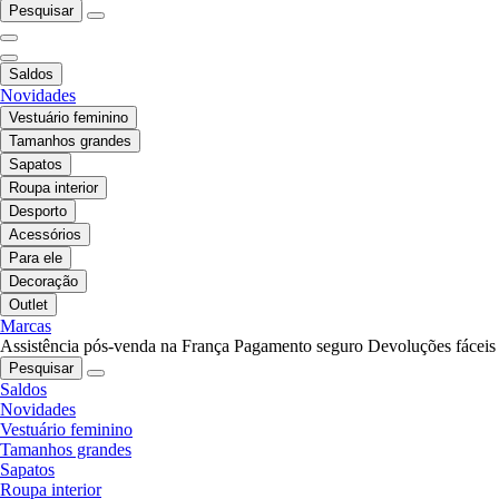
Pesquisar
Saldos
Novidades
Vestuário feminino
Tamanhos grandes
Sapatos
Roupa interior
Desporto
Acessórios
Para ele
Decoração
Outlet
Marcas
Assistência pós-venda na França
Pagamento seguro
Devoluções fáceis
Pesquisar
Saldos
Novidades
Vestuário feminino
Tamanhos grandes
Sapatos
Roupa interior