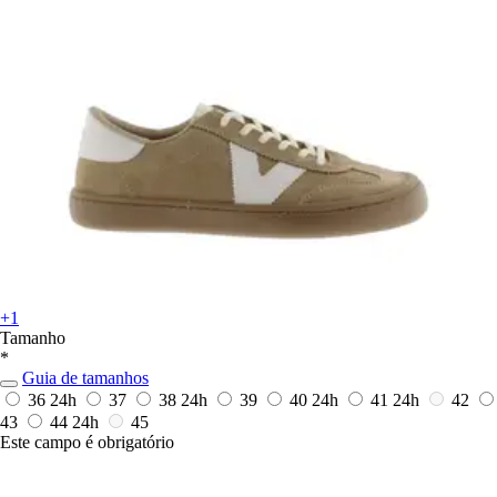
+1
Tamanho
*
Guia de tamanhos
36
24h
37
38
24h
39
40
24h
41
24h
42
43
44
24h
45
Este campo é obrigatório