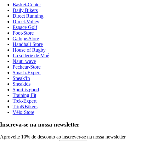
Basket-Center
Daily Bikers
Direct Running
Direct-Volley
Espace Golf
Foot-Store
Galope-Store
Handball-Store
House of Rugby
La sellerie de Maé
Nauti-wave
Pecheur-Store
Smash-Expert
Sneak'In
Sneakids
Sport is good
Training-Fit
Trek-Expert
TripNBikers
Vélo-Store
Inscreva-se na nossa newsletter
Aproveite 10% de desconto ao inscrever-se na nossa newsletter