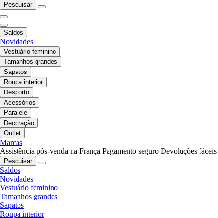
Pesquisar
Saldos
Novidades
Vestuário feminino
Tamanhos grandes
Sapatos
Roupa interior
Desporto
Acessórios
Para ele
Decoração
Outlet
Marcas
Assistência pós-venda na França
Pagamento seguro
Devoluções fáceis
Pesquisar
Saldos
Novidades
Vestuário feminino
Tamanhos grandes
Sapatos
Roupa interior