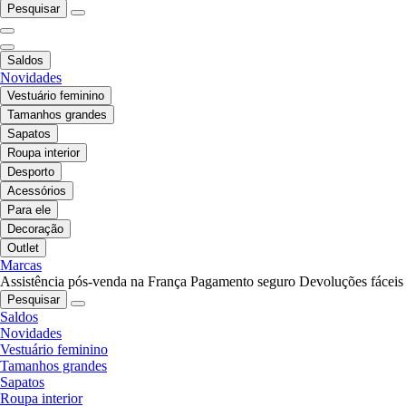
Pesquisar
Saldos
Novidades
Vestuário feminino
Tamanhos grandes
Sapatos
Roupa interior
Desporto
Acessórios
Para ele
Decoração
Outlet
Marcas
Assistência pós-venda na França
Pagamento seguro
Devoluções fáceis
Pesquisar
Saldos
Novidades
Vestuário feminino
Tamanhos grandes
Sapatos
Roupa interior