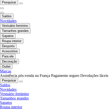
Pesquisar
Saldos
Novidades
Vestuário feminino
Tamanhos grandes
Sapatos
Roupa interior
Desporto
Acessórios
Para ele
Decoração
Outlet
Marcas
Assistência pós-venda na França
Pagamento seguro
Devoluções fáceis
Pesquisar
Saldos
Novidades
Vestuário feminino
Tamanhos grandes
Sapatos
Roupa interior