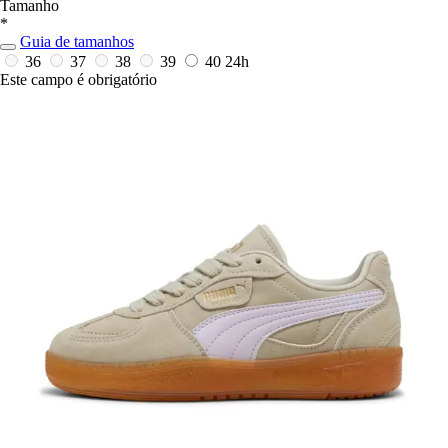
Tamanho
*
Guia de tamanhos
36
37
38
39
40
24h
Este campo é obrigatório