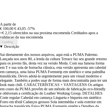
A partir de
€ 100,00
€ 43,05
-57%
+€ 2,15
oferecidos na sua proxima encomenda
Creditados apos a
validacao da sua encomenda
Loading...
Descrição
Sai diretamente dos nossos arquivos, aqui está a PUMA Palermo.
Lançada nos anos 80, a lenda da cultura Terrace faz seu grande retorno
para os jovens fãs, desta vez na versão Moda. Com sua famosa forma
em T e sua sola de borracha clássica, esta versão apresenta um cabedal
em camurça, uma faixa PUMA Formstrip em sintético e uma palmilha
translúcida. Deves adotá-la urgentemente para um visual moderno e
elegante. Também a podes usar de forma mais descontraída para ter um
look mais chill. CARACTERÍSTICAS + VANTAGENS Os artigos
em couro da PUMA provêm de um método de fabricação eco-friendly
e obtiveram a certificação do Leather Working Group. DETALHES
Corte regular Cabedal em camurça Lingueta e biqueira em sintético
Forro em têxtil Cadarços grossos Sola intermédia e sola exterior em
borracha translúcida Faixa PUMA Formstrip sintética Detalhes da