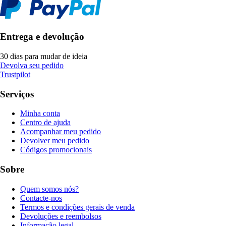
Entrega e devolução
30 dias para mudar de ideia
Devolva seu pedido
Trustpilot
Serviços
Minha conta
Centro de ajuda
Acompanhar meu pedido
Devolver meu pedido
Códigos promocionais
Sobre
Quem somos nós?
Contacte-nos
Termos e condições gerais de venda
Devoluções e reembolsos
Informação legal