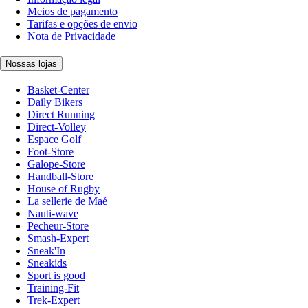
Meios de pagamento
Tarifas e opções de envio
Nota de Privacidade
Nossas lojas
Basket-Center
Daily Bikers
Direct Running
Direct-Volley
Espace Golf
Foot-Store
Galope-Store
Handball-Store
House of Rugby
La sellerie de Maé
Nauti-wave
Pecheur-Store
Smash-Expert
Sneak'In
Sneakids
Sport is good
Training-Fit
Trek-Expert