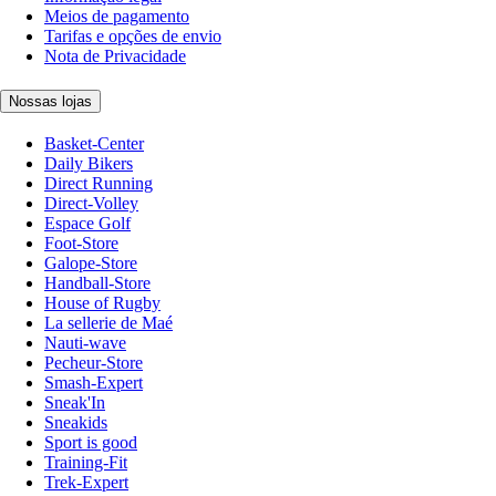
Meios de pagamento
Tarifas e opções de envio
Nota de Privacidade
Nossas lojas
Basket-Center
Daily Bikers
Direct Running
Direct-Volley
Espace Golf
Foot-Store
Galope-Store
Handball-Store
House of Rugby
La sellerie de Maé
Nauti-wave
Pecheur-Store
Smash-Expert
Sneak'In
Sneakids
Sport is good
Training-Fit
Trek-Expert