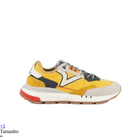
+1
Tamanho
*