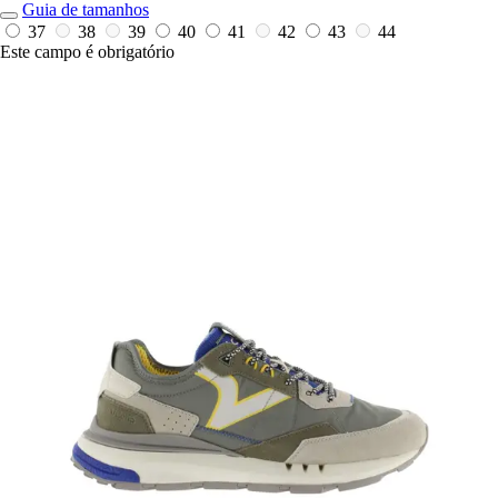
Guia de tamanhos
37
38
39
40
41
42
43
44
Este campo é obrigatório