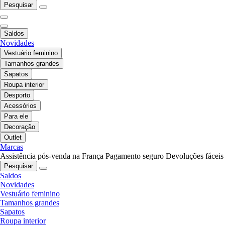
Pesquisar
Saldos
Novidades
Vestuário feminino
Tamanhos grandes
Sapatos
Roupa interior
Desporto
Acessórios
Para ele
Decoração
Outlet
Marcas
Assistência pós-venda na França
Pagamento seguro
Devoluções fáceis
Pesquisar
Saldos
Novidades
Vestuário feminino
Tamanhos grandes
Sapatos
Roupa interior