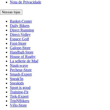
Nota de Privacidade
Nossas lojas
Basket-Center
Daily Bikers
Direct Running
Direct-Volley
Espace Golf
Foot-Store
Galope-Store
Handball-Store
House of Rugby
La sellerie de Maé
Nauti-wave
Pecheur-Store
Smash-Expert
Sneak'In
Sneakids
Sport is good
Training-Fit
Trek-Expert
TripNBikers
Vélo-Store