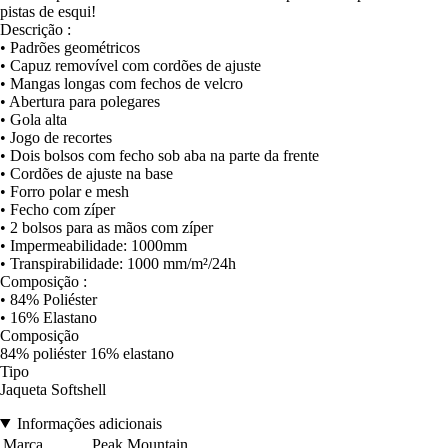
pistas de esqui!
Descrição :
• Padrões geométricos
• Capuz removível com cordões de ajuste
• Mangas longas com fechos de velcro
• Abertura para polegares
• Gola alta
• Jogo de recortes
• Dois bolsos com fecho sob aba na parte da frente
• Cordões de ajuste na base
• Forro polar e mesh
• Fecho com zíper
• 2 bolsos para as mãos com zíper
• Impermeabilidade: 1000mm
• Transpirabilidade: 1000 mm/m²/24h
Composição :
• 84% Poliéster
• 16% Elastano
Composição
84% poliéster 16% elastano
Tipo
Jaqueta Softshell
Informações adicionais
Marca
Peak Mountain