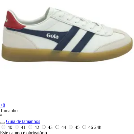
+8
Tamanho
*
Guia de tamanhos
40
41
42
43
44
45
46
24h
Este campo é obrigatório