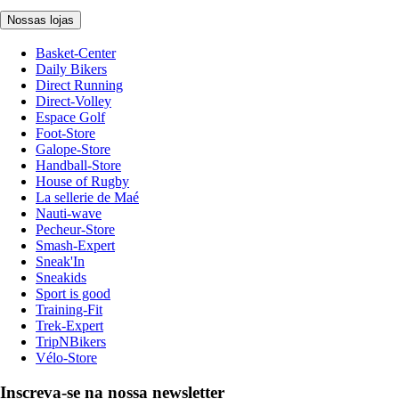
Nossas lojas
Basket-Center
Daily Bikers
Direct Running
Direct-Volley
Espace Golf
Foot-Store
Galope-Store
Handball-Store
House of Rugby
La sellerie de Maé
Nauti-wave
Pecheur-Store
Smash-Expert
Sneak'In
Sneakids
Sport is good
Training-Fit
Trek-Expert
TripNBikers
Vélo-Store
Inscreva-se na nossa newsletter