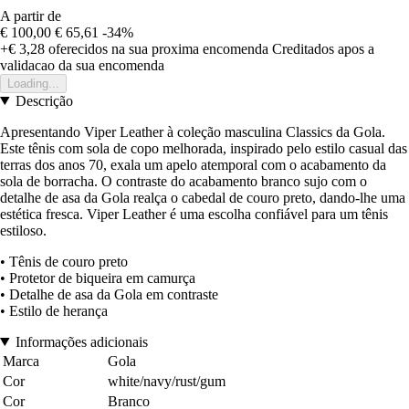
A partir de
€ 100,00
€ 65,61
-34%
+€ 3,28
oferecidos na sua proxima encomenda
Creditados apos a
validacao da sua encomenda
Loading...
Descrição
Apresentando Viper Leather à coleção masculina Classics da Gola.
Este tênis com sola de copo melhorada, inspirado pelo estilo casual das
terras dos anos 70, exala um apelo atemporal com o acabamento da
sola de borracha. O contraste do acabamento branco sujo com o
detalhe de asa da Gola realça o cabedal de couro preto, dando-lhe uma
estética fresca. Viper Leather é uma escolha confiável para um tênis
estiloso.
• Tênis de couro preto
• Protetor de biqueira em camurça
• Detalhe de asa da Gola em contraste
• Estilo de herança
Informações adicionais
Marca
Gola
Cor
white/navy/rust/gum
Cor
Branco